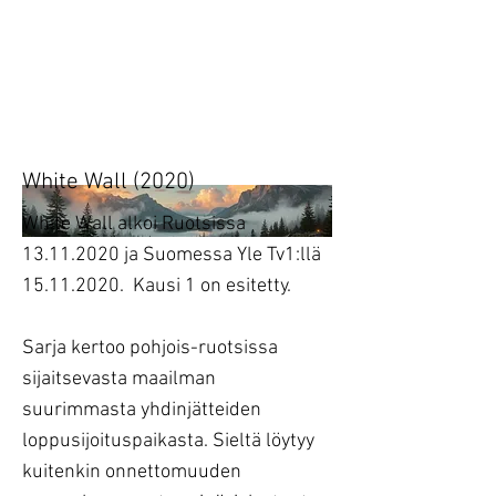
Heading 1
Tänään.
Huomenna.
White Wall (2020)
White Wall alkoi Ruotsissa
13.11.2020
ja Suomessa Yle Tv1:llä
15.11.2020
. Kausi 1 on esitetty.
Sarja kertoo pohjois-ruotsissa
sijaitsevasta maailman
suurimmasta yhdinjätteiden
loppusijoituspaikasta. Sieltä löytyy
kuitenkin onnettomuuden