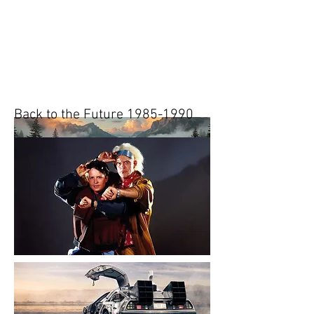
Heading 1
Tänään.
Huomenna.
Back to the Future
1985-1990