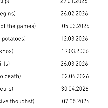
0 (let it r.i.p) 29.01.202
 (don begins) 26.02.2026 24
(spirit of the games) 05.03.2
(small potatoes) 12.03.2026 0
4 (hard knox) 19.03.2026 15
5 (bad girls) 26.03.2026 22
 (love to death) 02.04.2026 2
7 (saboteurs) 30.04.2026 05
intrusive thoughst) 07.05.2026 