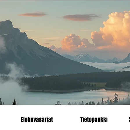
än.
Heading 1
enn
Elokuvasarjat
Tietopankki