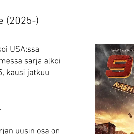
e (2025-)
koi USA:ssa
messa sarja alkoi
5, kausi jatkuu
.
rjan uusin osa on