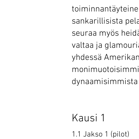
toiminnantäytein
sankarillisista pel
seuraa myös heid
valtaa ja glamour
yhdessä Amerika
monimuotoisimmis
dynaamisimmista 
Kaus
1.1 Jakso 1