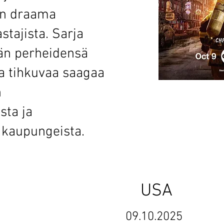
en draama
astajista. Sarja
än perheidensä
ia tihkuvaa saagaa
n
ta ja
kaupungeista.
i 1 USA S
 (pilot) 09.10.2025 12.