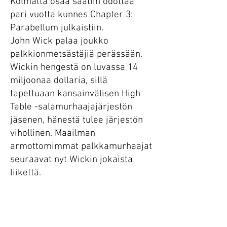
Kolmatta osaa saatiin odottaa
pari vuotta kunnes Chapter 3:
Parabellum julkaistiin.
John Wick palaa joukko
palkkionmetsästäjiä perässään.
Wickin hengestä on luvassa 14
miljoonaa dollaria, sillä
tapettuaan kansainvälisen High
Table -salamurhaajajärjestön
jäsenen, hänestä tulee järjestön
vihollinen. Maailman
armottomimmat palkkamurhaajat
seuraavat nyt Wickin jokaista
liikettä.