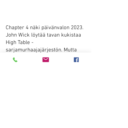
Chapter 4 näki päivänvalon 2023.
John Wick löytää tavan kukistaa
High Table -
sarjamurhaajajärjestön. Mutta
ennen kuin hän voi ansaita
vapautensa, Wickin täytyy
kohdata uusi vihollinen, jolla on
voimakkaita liittolaisia ympäri
maailmaa, ja ulkoisia voimia,
jotka muuttavat vanhat ystävät
vastustajiksi.
100miljoonan budjetilla rahaa tuli
259miljoonaa. Elokuvan