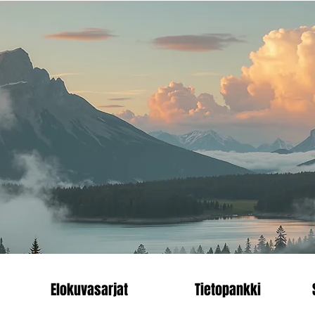
än.
Heading 1
enn
Elokuvasarjat
Tietopankki