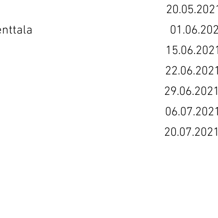
 Syrjänen 20.05.202
ny Pia Penttala 01.06.202
 Poikelus 15.06.202
 Niikko 22.06.202
ri Kivi 29.06.202
a Pelli 06.07.202
 Mentula 20.07.202