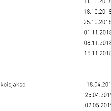
so 7 11.10.201
so 8 18.10.201
so 9 25.10.201
so 10 01.11.201
so 11 08.11.201
so 12 15.11.201
ämät -erikoisjakso 18.04.201
so 2 25.04.201
so 3 02.05.201