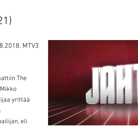
21)
.08.2018. MTV3
attiin The
 Mikko
ijaa yrittää
n
ilijan, eli