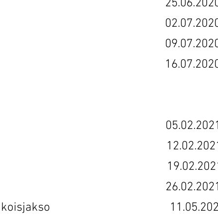
so 11 25.06.202
so 12 02.07.202
so 13 09.07.202
so 14 16.07.202
usivuori 05.02.202
a Pouta 12.02.202
 Töyssy 19.02.202
Frangen 26.02.202
ämät -erikoisjakso 11.05.202