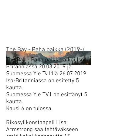
Heading 1
Tänään.
Huomenna.
The Bay - Paha paikka (2019-)
The Bay - Paha paikka alkoi Iso-
Britanniassa
20.03.2019
ja
Suomessa Yle Tv1:llä
26.07.2019
.
Iso-Britanniassa on esitetty 5
kautta.
Suomessa Yle TV1 on esittänyt 5
kautta.
Kausi 6 on tulossa.
Rikosylikonstaapeli Lisa
Armstrong saa tehtäväkseen