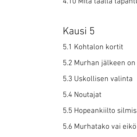
4.10 Mitä tääl
Kausi 5
5.1 Kohtalo
5.2 Murhan jälk
5.3 Uskollis
5.4 Nouta
5.5 Hopeankiil
5.6 Murhatako v