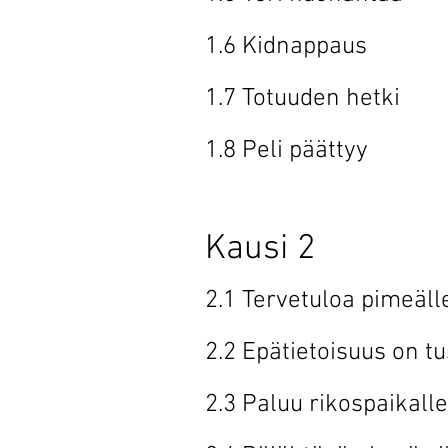
1.6 Kidnap
1.7 Totuude
1.8 Peli p
Kausi 2
2.1 Tervetuloa p
2.2 Epätietoisu
2.3 Paluu rik