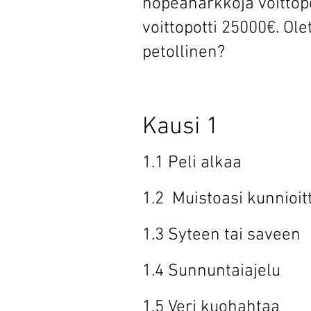
hopeaharkkoja voittopo
voittopotti 25000€. Ole
petollinen?
Kausi
1.1
Peli alkaa
0
1.2 Muistoasi 
1.3 Syteen t
1.4 Sunnunt
1.5 Veri kuohahtaa
0