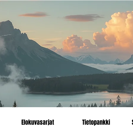
än.
Heading 1
enn
Elokuvasarjat
Tietopankki