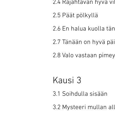
2.4 Räjähtävän
2.5 Päät pö
2.6 En halua ku
2.7 Tänään on hy
2.8 Valo vast
Kausi 3
3.1 Soihdull
3.2 Mysteeri 