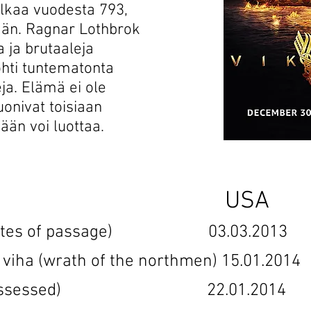
lkaa vuodesta 793,
tään. Ragnar Lothbrok
 ja brutaaleja
kohti tuntematonta
ja. Elämä ei ole
uonivat toisiaan
än voi luottaa.
i 1 USA S
itti (rites of passage) 03.03.201
n viha (wrath of the northmen) 15.01.2
y (dispossessed) 22.01.2014 