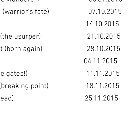
htalo (warrior's fate) 07.10.201
(scarred) 14.10.2015 1
staja (the usurper) 21.10.2015
ntynyt (born again) 28.10.2015
i (paris) 04.11.2015 0
 (to the gates!) 11.11.2015
iste (breaking point) 18.11.201
at (the dead) 25.11.2015 