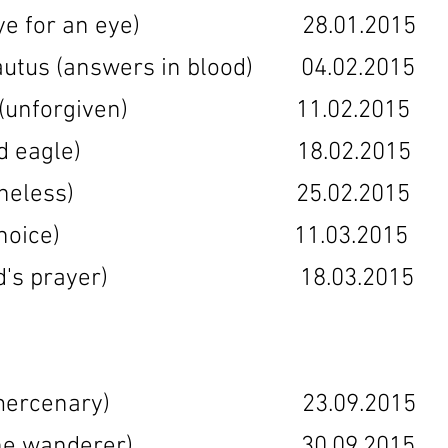
hto (eye for an eye) 28.01.201
vapautus (answers in blood) 04.02.20
distus (unforgiven) 11.02.2015
a (blood eagle) 18.02.2015 
uton (boneless) 25.02.2015 
 (the choice) 11.03.2015 
the lord's prayer) 18.03.2015
turi (mercenary) 23.09.2015
nen (the wanderer) 30.09.2015