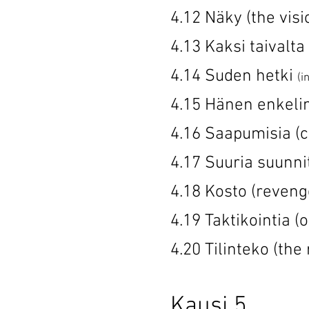
4.12 Näky 
4.13 Kaksi ta
4.14 Suden hetki
(i
4.15 Hänen enk
4.16 Saapumi
4.17 Suuria suu
4.18 Kosto
4.19 Taktiko
4.20 Tilinte
Kausi 5