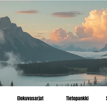
än.
Heading 1
enn
Elokuvasarjat
Tietopankki