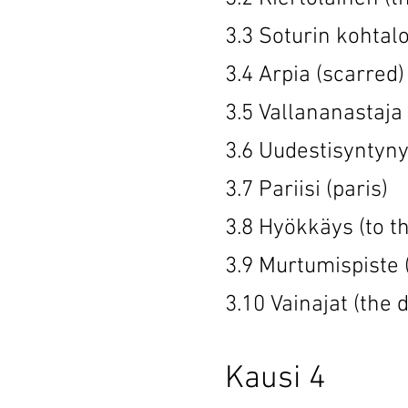
3.3 Soturin ko
3.4 Arpia 
3.5 Vallanana
3.6 Uudestisy
3.7 Pariis
3.8 Hyökkäys
3.9 Murtumisp
3.10 Vainaj
Kausi 4