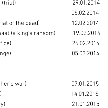
käynti (trial) 29.01.2014 
ys (raid) 05.02.2014 05
t (burial of the dead) 12.02.201
unnaat (a king's ransom) 19.02.20
ja (sacrifice) 26.02.2014 
(all change) 05.03.2014 0
ta (brother's war) 07.01.2015
(invasion) 14.01.2015 1
(treachery) 21.01.2015 2