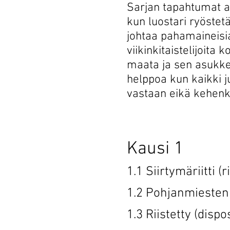
Sarjan tapahtumat a
kun luostari ryöste
johtaa pahamaineisia
viikinkitaistelijoita 
maata ja sen asukke
helppoa kun kaikki j
vastaan eikä kehenkä
Kaus
1.1 Siirtymäri
1.2 Pohjanmieste
1.3 Riistett