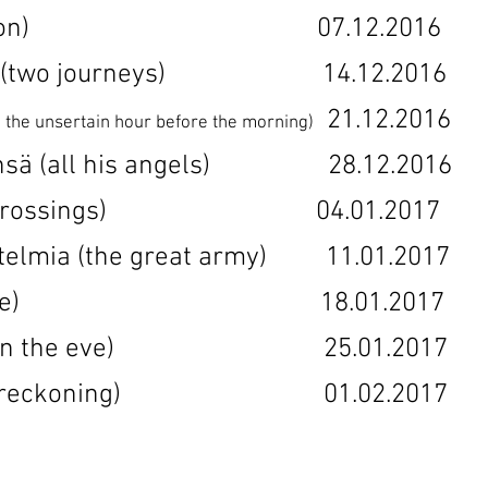
(the vision) 07.12.2016 
ivalta (two journeys) 14.12.201
21.12.201
n the unsertain hour before the morning)
elinsä (all his angels) 28.12.20
sia (crossings) 04.01.2017 
nnitelmia (the great army) 11.01.2
 (revenge) 18.01.2017 2
intia (on the eve) 25.01.2017
ko (the reckoning) 01.02.201