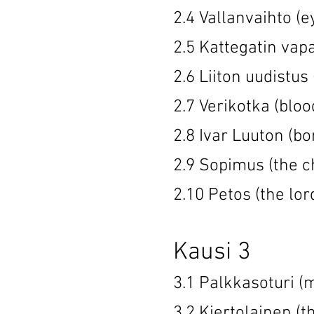
2.4 Vallanvai
2.5 Kattegatin 
2.6 Liiton uu
2.7 Verikotk
2.8 Ivar Lu
2.9 Sopimus
2.10 Petos (
Kausi 3
3.1 Palkkaso
3.2 Kiertolai