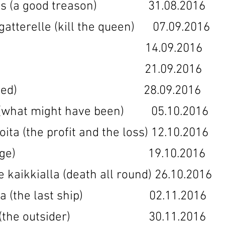
 petos (a good treason) 31.08.20
ngatterelle (kill the queen) 07.09.2
(mercy) 14.09.2016 14
 (yol) 21.09.2016 21
 (promised) 28.09.2016 2
mä (what might have been) 05.10.20
appioita (the profit and the loss) 12.10
ie (portage) 19.10.2016 
ee kaikkialla (death all round) 26.10.
 laiva (the last ship) 02.11.20
inen (the outsider) 30.11.201