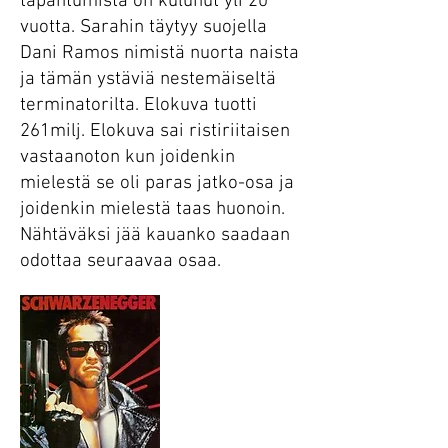
tapahtumista on kulunut yli 20
vuotta. Sarahin täytyy suojella
Dani Ramos nimistä nuorta naista
ja tämän ystäviä nestemäiseltä
terminatorilta. Elokuva tuotti
261milj. Elokuva sai ristiriitaisen
vastaanoton kun joidenkin
mielestä se oli paras jatko-osa ja
joidenkin mielestä taas huonoin.
Nähtäväksi jää kauanko saadaan
odottaa seuraavaa osaa.