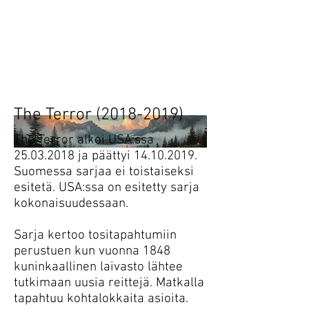
Heading 1
Tänään.
Huomenna.
The Terror
(2018-2019)
The Terror alkoi USA:ssa
25.03.2018
ja päättyi
14.10.2019
.
Suomessa sarjaa ei toistaiseksi
esitetä. USA:ssa on esitetty sarja
kokonaisuudessaan.
Sarja kertoo tositapahtumiin
perustuen kun vuonna 1848
kuninkaallinen laivasto lähtee
tutkimaan uusia reittejä. Matkalla
tapahtuu kohtalokkaita asioita.