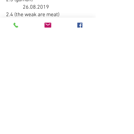
26.08.2019
2.4 (the weak are meat)
02.09.2019
2.5 (shatter like a pearl)
09.09.2019
2.6 (taizo)
16.09.2019
2.7 (my perfect world)
23.09.2019
2.8 (my sweet boy)
30.09.2019
2.9 (come and get me)
07.10.2019
2.10 (into the afterlife)
14.10.2019
Traileri