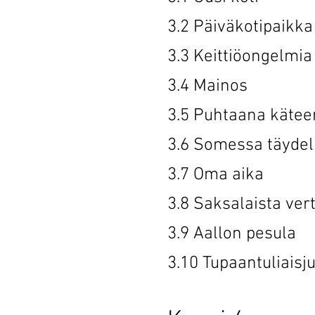
3.2 Päiväko
3.3 Keittiö
3.4 Main
3.5 Puhtaan
3.6 Somessa 
3.7 Oma a
3.8 Saksalai
3.9 Aallon
3.10 Tupaant