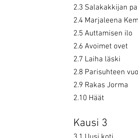
2.3 Salakakk
2.4 Marjaleen
2.5 Auttami
2.6 Avoime
2.7 Laiha 
2.8 Parisuhte
2.9 Rakas 
2.10 Hää
Kausi 3
3.1 Uusi 