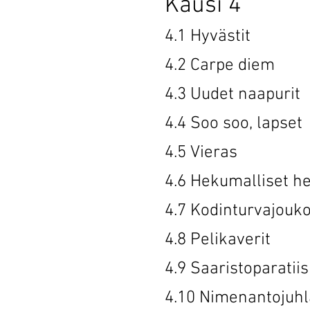
Kausi 4
4.1 Hyväs
4.2 Carpe 
4.3 Uudet n
4.4 Soo soo
4.5 Vier
4.6 Hekumall
4.7 Kodintu
4.8 Pelika
4.9 Saaristo
4.10 Nimena