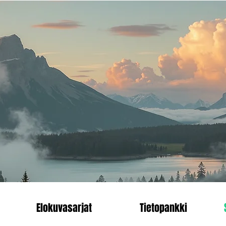
än.
Heading 1
enn
Elokuvasarjat
Tietopankki