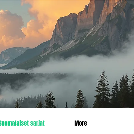
Suomalaiset sarjat
More