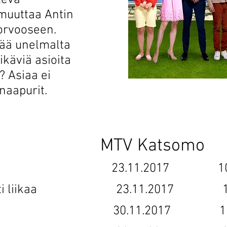
leva
muuttaa Antin
orvooseen.
tää unelmalta
ikäviä asioita
 Asiaa ei
naapurit.
1 MTV Katsomo 
alku 23.11.2017 10.03
 rakasti liikaa 23.11.2017 10.
le nimi 30.11.2017 17.0