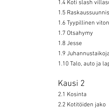
1.4 Koti sla
1.5 Raskauss
1.6 Tyypilli
1.7 Otsah
1.8 Jess
1.9 Juhannu
1.10 Talo, a
Kausi 2
2.1 Kosin
2.2 Kotitöi