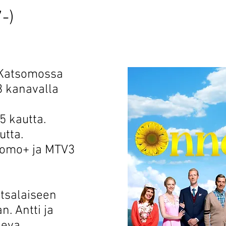
-)
 Katsomossa
3 kanavalla
5 kautta.
tta.
somo+ ja MTV3
otsalaiseen
. Antti ja