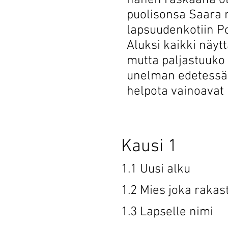
hänen raskaana o
puolisonsa Saara 
lapsuudenkotiin P
Aluksi kaikki näyt
mutta paljastuuko 
unelman edetessä?
helpota vainoavat 
Kausi 
1.1 Uusi 
1.2 Mies joka
1.3 Lapsel