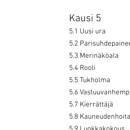
Kausi 5
5.1
Uusi ura
5.2 Parisuh
5.3 Merinä
5.4 Rool
5.5 Tukho
5.6 Vastuuv
5.7 Kierrä
5.8 Kauneude
5.9 Luokka