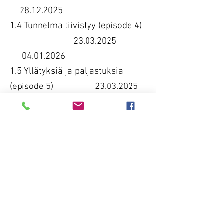
28.12.2025
1.4 Tunnelma tiivistyy (episode 4)
23.03.2025
04.01.2026
1.5 Yllätyksiä ja paljastuksia
(episode 5) 23.03.2025
11.01.2026
1.6 Valtataistelua (episode 6)
23.03.2025
18.01.2026
1.7 Tärkeysjärjestys (episode 7)
23.03.2025
25.01.2026
1.8 Luottamus puntarissa