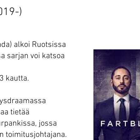
019-)
nda) alkoi Ruotsissa
 sarjan voi katsoa
 3 kautta.
itysdraamassa
aa tietää
urpankissa, jossa
 toimitusjohtajana.