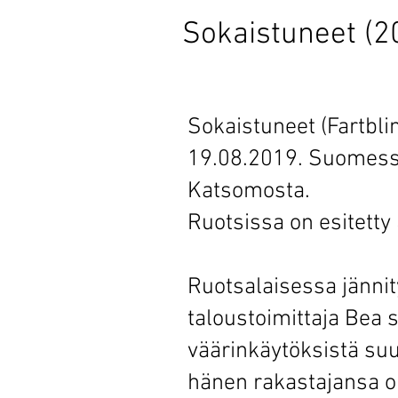
Sokaistuneet (2
Sokaistuneet (Fartbli
19.08.2019. Suomessa
Katsomosta.
Ruotsissa on esitetty
Ruotsalaisessa jänn
taloustoimittaja Bea s
väärinkäytöksistä su
hänen rakastajansa on