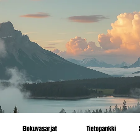
än.
Heading 1
enn
Elokuvasarjat
Tietopankki