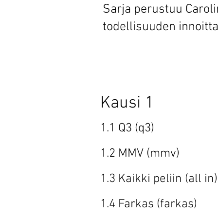
Sarja perustuu Carol
todellisuuden innoitt
Kausi
1.1 Q3 (
1.2 MMV (
1.3 Kaikki pel
1.4 Farkas 