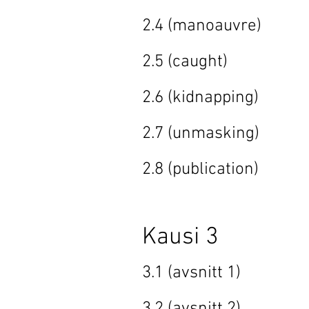
2.4 (manoa
2.5 (caug
2.6 (kidna
2.7 (unmas
2.8 (publi
Kausi 3
3.1 (avsni