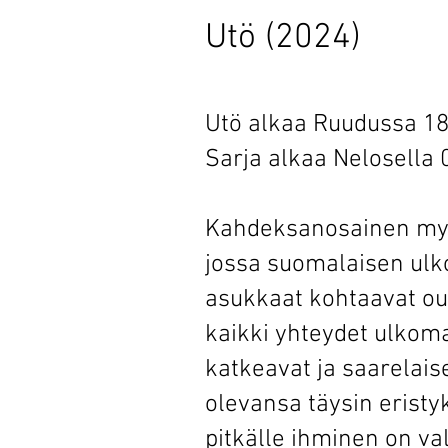
Utö (2024)
Utö alkaa Ruudussa 18
Sarja alkaa Nelosella 
Kahdeksanosainen myst
jossa suomalaisen ulk
asukkaat kohtaavat ou
kaikki yhteydet ulko
katkeavat ja saarelais
olevansa täysin eristy
pitkälle ihminen on 