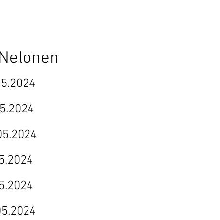
onen
024
024
2024
024
024
024