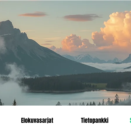
än.
Heading 1
enn
Elokuvasarjat
Tietopankki