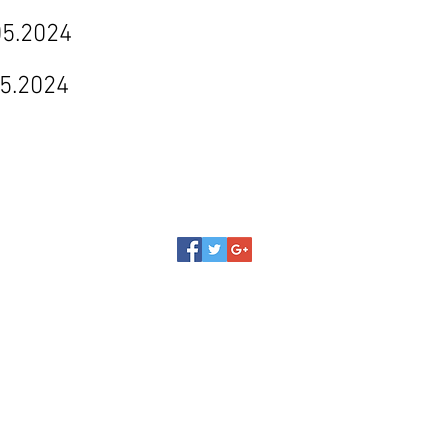
024
024