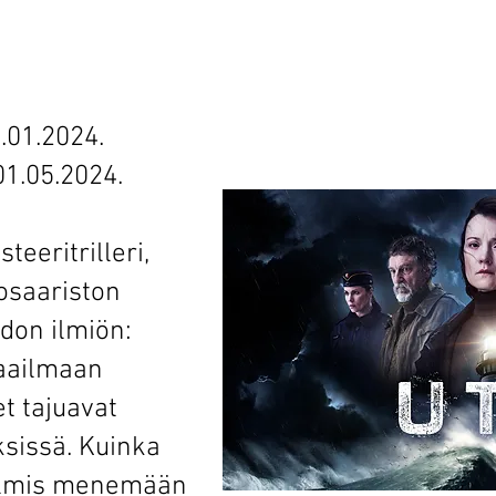
.01.2024.
01.05.2024.
eeritrilleri,
osaariston
don ilmiön:
maailmaan
et tajuavat
ksissä. Kuinka
valmis menemään