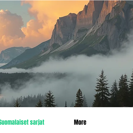
Suomalaiset sarjat
More